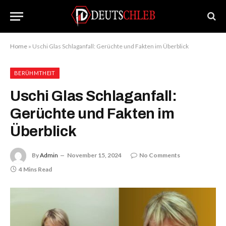
Home
»
Uschi Glas Schlaganfall: Gerüchte und Fakten im Überblick
BERÜHMTHEIT
Uschi Glas Schlaganfall:
Gerüchte und Fakten im
Überblick
By
Admin
November 15, 2024
No Comments
4 Mins Read