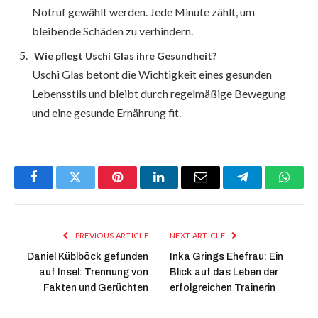
Notruf gewählt werden. Jede Minute zählt, um
bleibende Schäden zu verhindern.
Wie pflegt Uschi Glas ihre Gesundheit?
Uschi Glas betont die Wichtigkeit eines gesunden
Lebensstils und bleibt durch regelmäßige Bewegung
und eine gesunde Ernährung fit.
Facebook
Twitter
Pinterest
LinkedIn
Email
Telegram
Whats
PREVIOUS ARTICLE
NEXT ARTICLE
Daniel Küblböck gefunden
Inka Grings Ehefrau: Ein
auf Insel: Trennung von
Blick auf das Leben der
Fakten und Gerüchten
erfolgreichen Trainerin