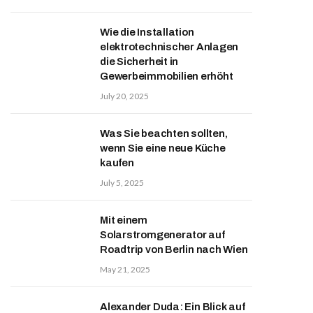
Wie die Installation
elektrotechnischer Anlagen
die Sicherheit in
Gewerbeimmobilien erhöht
July 20, 2025
Was Sie beachten sollten,
wenn Sie eine neue Küche
kaufen
July 5, 2025
Mit einem
Solarstromgenerator auf
Roadtrip von Berlin nach Wien
May 21, 2025
Alexander Duda: Ein Blick auf