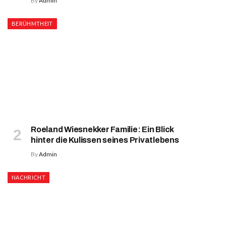
By
Admin
BERÜHMTHEIT
Roeland Wiesnekker Familie: Ein Blick
hinter die Kulissen seines Privatlebens
By
Admin
NACHRICHT