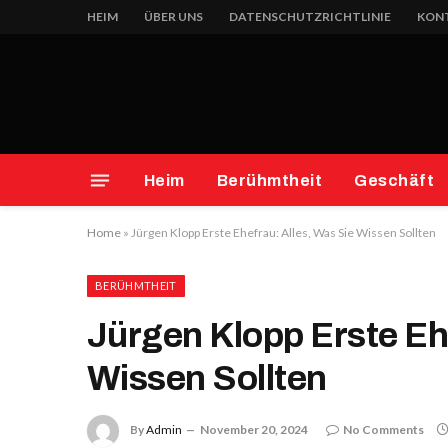
HEIM
ÜBER UNS
DATENSCHUTZRICHTLINIE
KONT
Heim
Berühmtheit
Geschäft
Home
»
Jürgen Klopp Erste Ehefrau: Alles, Was Sie Wissen Sollten
BERÜHMTHEIT
Jürgen Klopp Erste Eh
Wissen Sollten
By
Admin
November 20, 2024
No Comments