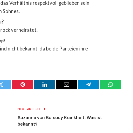
das Verhältnis respektvoll geblieben sein,
n Sohnes.
u?
drock verheiratet.
pp?
nd nicht bekannt, da beide Parteien ihre
Twitter
Pinterest
LinkedIn
Email
Telegram
WhatsApp
NEXT ARTICLE
Suzanne von Borsody Krankheit: Was ist
bekannt?