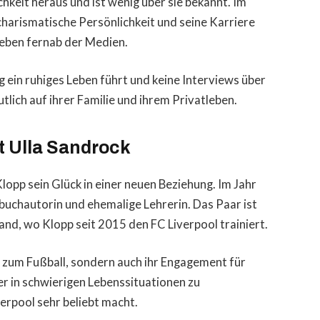
ichkeit heraus und ist wenig über sie bekannt. Im
charismatische Persönlichkeit und seine Karriere
Leben fernab der Medien.
g ein ruhiges Leben führt und keine Interviews über
mutlich auf ihrer Familie und ihrem Privatleben.
t Ulla Sandrock
opp sein Glück in einer neuen Beziehung. Im Jahr
buchautorin und ehemalige Lehrerin. Das Paar ist
land, wo Klopp seit 2015 den FC Liverpool trainiert.
be zum Fußball, sondern auch ihr Engagement für
der in schwierigen Lebenssituationen zu
verpool sehr beliebt macht.