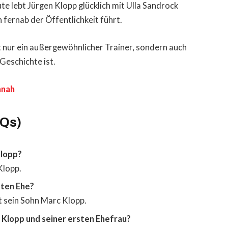
ute lebt Jürgen Klopp glücklich mit Ulla Sandrock
fernab der Öffentlichkeit führt.
t nur ein außergewöhnlicher Trainer, sondern auch
Geschichte ist.
anah
AQs)
Klopp?
Klopp.
sten Ehe?
t sein Sohn Marc Klopp.
n Klopp und seiner ersten Ehefrau?