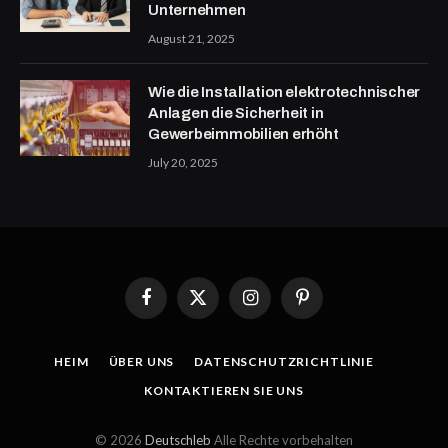
Unternehmen
August 21, 2025
Wie die Installation elektrotechnischer
Anlagen die Sicherheit in
Gewerbeimmobilien erhöht
July 20, 2025
Facebook
X
Instagram
Pinterest
(Twitter)
HEIM
ÜBER UNS
DATENSCHUTZRICHTLINIE
KONTAKTIEREN SIE UNS
© 2026
Deutschleb
Alle Rechte vorbehalten