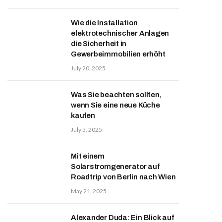
Wie die Installation
elektrotechnischer Anlagen
die Sicherheit in
Gewerbeimmobilien erhöht
July 20, 2025
Was Sie beachten sollten,
wenn Sie eine neue Küche
kaufen
July 5, 2025
Mit einem
Solarstromgenerator auf
Roadtrip von Berlin nach Wien
May 21, 2025
Alexander Duda: Ein Blick auf