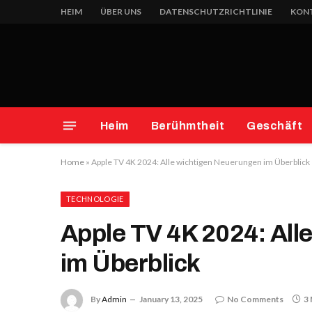
HEIM
ÜBER UNS
DATENSCHUTZRICHTLINIE
KONT
Heim
Berühmtheit
Geschäft
Home
»
Apple TV 4K 2024: Alle wichtigen Neuerungen im Überblick
TECHNOLOGIE
Apple TV 4K 2024: All
im Überblick
By
Admin
January 13, 2025
No Comments
3 