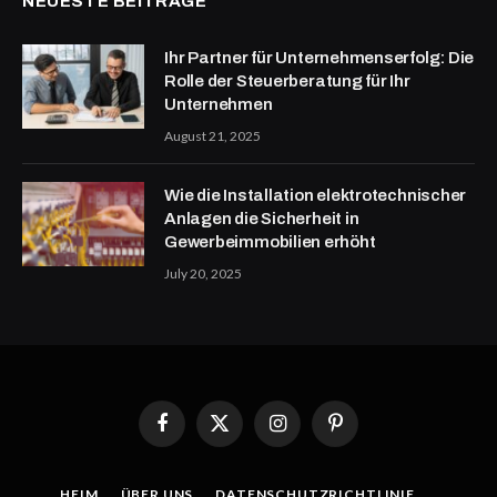
NEUESTE BEITRÄGE
Ihr Partner für Unternehmenserfolg: Die
Rolle der Steuerberatung für Ihr
Unternehmen
August 21, 2025
Wie die Installation elektrotechnischer
Anlagen die Sicherheit in
Gewerbeimmobilien erhöht
July 20, 2025
Facebook
X
Instagram
Pinterest
(Twitter)
HEIM
ÜBER UNS
DATENSCHUTZRICHTLINIE