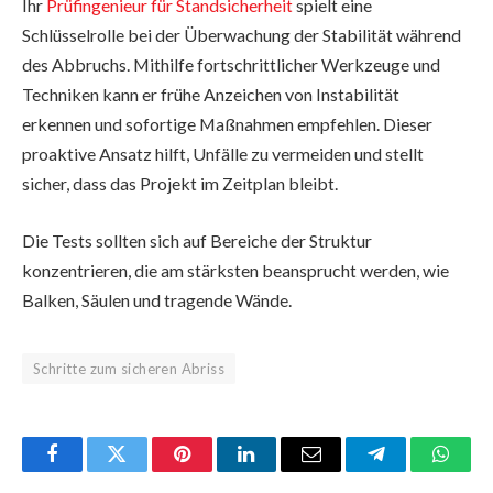
Ihr
Prüfingenieur für Standsicherheit
spielt eine
Schlüsselrolle bei der Überwachung der Stabilität während
des Abbruchs. Mithilfe fortschrittlicher Werkzeuge und
Techniken kann er frühe Anzeichen von Instabilität
erkennen und sofortige Maßnahmen empfehlen. Dieser
proaktive Ansatz hilft, Unfälle zu vermeiden und stellt
sicher, dass das Projekt im Zeitplan bleibt.
Die Tests sollten sich auf Bereiche der Struktur
konzentrieren, die am stärksten beansprucht werden, wie
Balken, Säulen und tragende Wände.
Schritte zum sicheren Abriss
Facebook
Twitter
Pinterest
LinkedIn
Email
Telegram
Whats