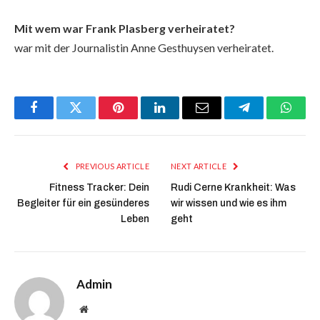
Mit wem war Frank Plasberg verheiratet?
war mit der Journalistin Anne Gesthuysen verheiratet.
Facebook
Twitter
Pinterest
LinkedIn
Email
Telegram
Whats
PREVIOUS ARTICLE
NEXT ARTICLE
Fitness Tracker: Dein
Rudi Cerne Krankheit: Was
Begleiter für ein gesünderes
wir wissen und wie es ihm
Leben
geht
Admin
Website