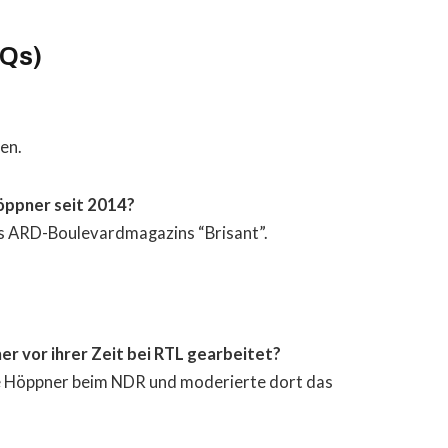
AQs)
en.
öppner seit 2014?
s ARD-Boulevardmagazins “Brisant”.
r vor ihrer Zeit bei RTL gearbeitet?
ile Höppner beim NDR und moderierte dort das