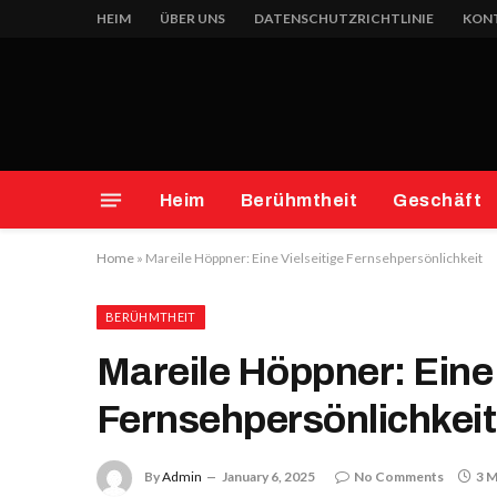
HEIM
ÜBER UNS
DATENSCHUTZRICHTLINIE
KONT
Heim
Berühmtheit
Geschäft
Home
»
Mareile Höppner: Eine Vielseitige Fernsehpersönlichkeit
BERÜHMTHEIT
Mareile Höppner: Eine 
Fernsehpersönlichkeit
By
Admin
January 6, 2025
No Comments
3 M