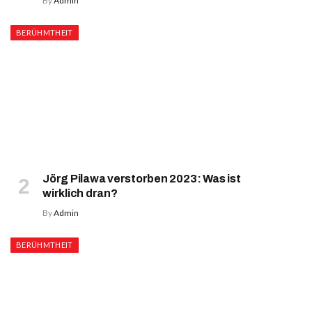
By
Admin
BERÜHMTHEIT
Jörg Pilawa verstorben 2023: Was ist
wirklich dran?
By
Admin
BERÜHMTHEIT