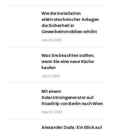
Wie die Installation
elektrotechnischer Anlagen
die Sicherheit in
Gewerbeimmobilien erhöht
July 20, 2025
Was Sie beachten sollten,
wenn Sie eine neue Küche
kaufen
July 5, 2025
Mit einem
Solarstromgenerator auf
Roadtrip von Berlin nach Wien
May 21, 2025
Alexander Duda: Ein Blick auf