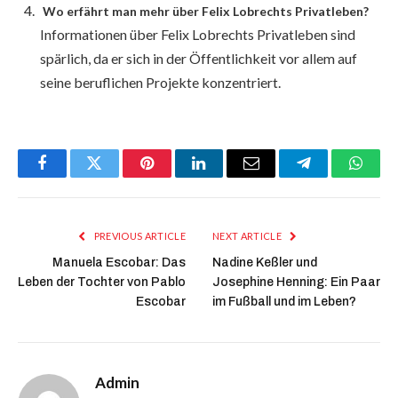
Wo erfährt man mehr über Felix Lobrechts Privatleben?
Informationen über Felix Lobrechts Privatleben sind
spärlich, da er sich in der Öffentlichkeit vor allem auf
seine beruflichen Projekte konzentriert.
Facebook
Twitter
Pinterest
LinkedIn
Email
Telegram
Whats
PREVIOUS ARTICLE
NEXT ARTICLE
Manuela Escobar: Das
Nadine Keßler und
Leben der Tochter von Pablo
Josephine Henning: Ein Paar
Escobar
im Fußball und im Leben?
Admin