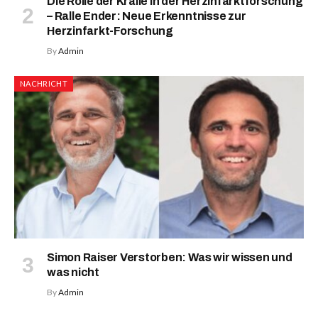
Die Rolle der Kralle in der Herzinfarktforschung
– Ralle Ender: Neue Erkenntnisse zur
Herzinfarkt-Forschung
By
Admin
NACHRICHT
Simon Raiser Verstorben: Was wir wissen und
was nicht
By
Admin