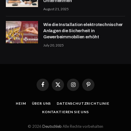
Unternehmen
August 21, 2025
Wie die Installation elektrotechnischer
Anlagen die Sicherheit in
Gewerbeimmobilien erhöht
July 20, 2025
Facebook
X
Instagram
Pinterest
(Twitter)
HEIM
ÜBER UNS
DATENSCHUTZRICHTLINIE
KONTAKTIEREN SIE UNS
© 2026
Deutschleb
Alle Rechte vorbehalten