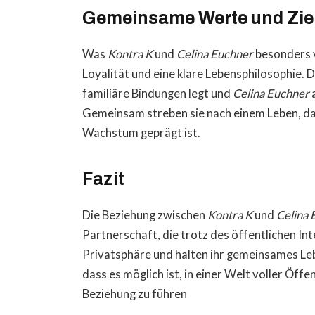
Gemeinsame Werte und Zie
Was
Kontra K
und
Celina Euchner
besonders v
Loyalität und eine klare Lebensphilosophie. 
familiäre Bindungen legt und
Celina Euchner
a
Gemeinsam streben sie nach einem Leben, da
Wachstum geprägt ist.
Fazit
Die Beziehung zwischen
Kontra K
und
Celina 
Partnerschaft, die trotz des öffentlichen I
Privatsphäre und halten ihr gemeinsames Leb
dass es möglich ist, in einer Welt voller Öff
Beziehung zu führen