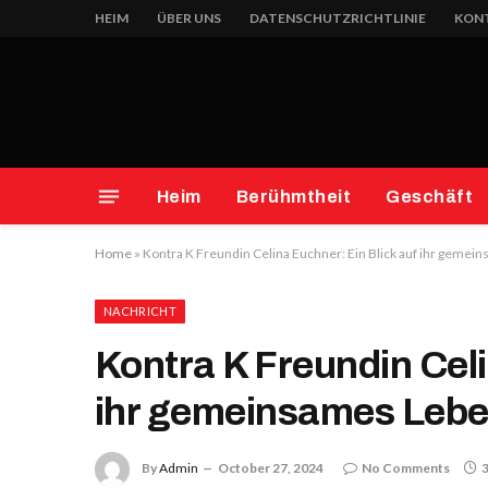
HEIM
ÜBER UNS
DATENSCHUTZRICHTLINIE
KONT
Heim
Berühmtheit
Geschäft
Home
»
Kontra K Freundin Celina Euchner: Ein Blick auf ihr gemei
NACHRICHT
Kontra K Freundin Celi
ihr gemeinsames Leb
By
Admin
October 27, 2024
No Comments
3