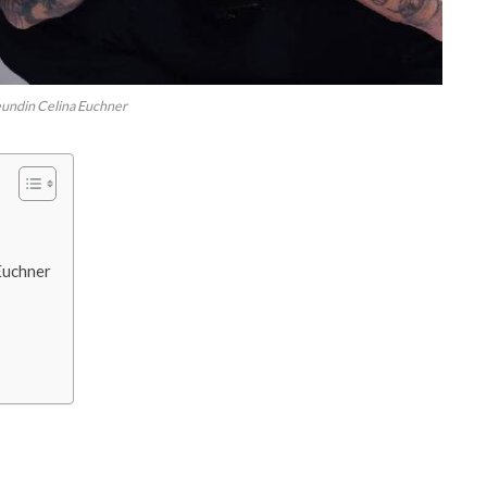
undin Celina Euchner
Euchner