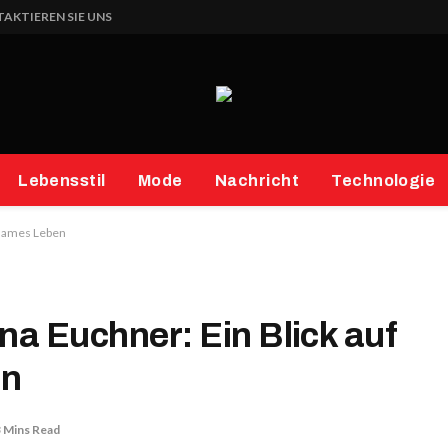
AKTIEREN SIE UNS
Lebensstil
Mode
Nachricht
Technologie
nsames Leben
na Euchner: Ein Blick auf
en
 Mins Read