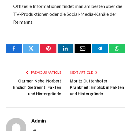
Offizielle Informationen findet man am besten über die
TV-Produktionen oder die Social-Media-Kanäle der
Reimanns.
Facebook
Twitter
Pinterest
LinkedIn
Email
Telegram
Whats
PREVIOUS ARTICLE
NEXT ARTICLE
Carmen Nebel Norbert
Moritz Duttenhofer
Endlich Getrennt: Fakten
Krankheit: Einblick in Fakten
und Hintergründe
und Hintergründe
Admin
Website