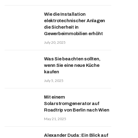
Wie die Installation
elektrotechnischer Anlagen
die Sicherheit in
Gewerbeimmobilien erhöht
July 20, 2025
Was Sie beachten sollten,
wenn Sie eine neue Küche
kaufen
July 5, 2025
Mit einem
Solarstromgenerator auf
Roadtrip von Berlin nach Wien
May 21, 2025
Alexander Duda: Ein Blick auf