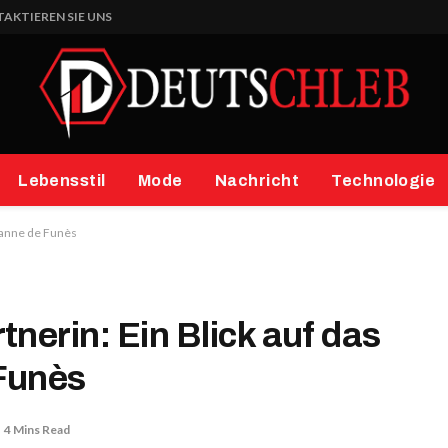
AKTIEREN SIE UNS
Lebensstil
Mode
Nachricht
Technologie
Jeanne de Funès
nerin: Ein Blick auf das
Funès
4 Mins Read