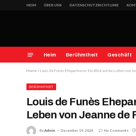
HEIM
ÜBER UNS
DATENSCHUTZRICHTLINIE
KONT
Heim
Berühmtheit
Geschäft
Home
»
Louis de Funès Ehepartnerin: Ein Blick auf das Leben von 
BERÜHMTHEIT
Louis de Funès Ehepart
Leben von Jeanne de 
By
Admin
December 19, 2024
No Comments