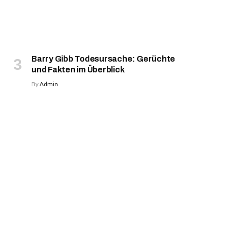
Barry Gibb Todesursache: Gerüchte
und Fakten im Überblick
By
Admin