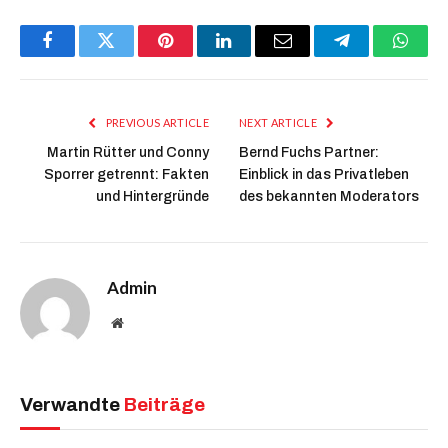
Facebook
Twitter
Pinterest
LinkedIn
Email
Telegram
Whats
PREVIOUS ARTICLE
NEXT ARTICLE
Martin Rütter und Conny
Bernd Fuchs Partner:
Sporrer getrennt: Fakten
Einblick in das Privatleben
und Hintergründe
des bekannten Moderators
Admin
Website
Verwandte
Beiträge