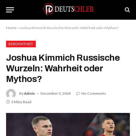
Home
»
Joshua Kimmich Russische Wurzeln: Wahrheit oder Mythos?
BERÜHMTHEIT
Joshua Kimmich Russische
Wurzeln: Wahrheit oder
Mythos?
By
Admin
December 3, 2024
No Comments
3 Mins Read