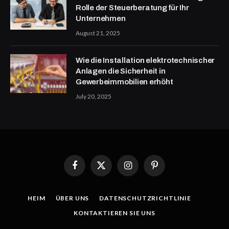
Rolle der Steuerberatung für Ihr
Unternehmen
August 21, 2025
Wie die Installation elektrotechnischer
Anlagen die Sicherheit in
Gewerbeimmobilien erhöht
July 20, 2025
Facebook
X
Instagram
Pinterest
(Twitter)
HEIM
ÜBER UNS
DATENSCHUTZRICHTLINIE
KONTAKTIEREN SIE UNS