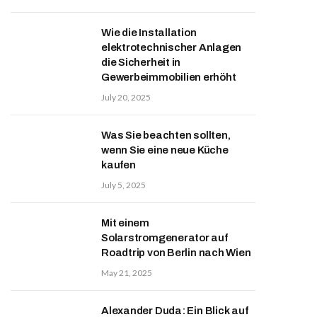
Wie die Installation
elektrotechnischer Anlagen
die Sicherheit in
Gewerbeimmobilien erhöht
July 20, 2025
Was Sie beachten sollten,
wenn Sie eine neue Küche
kaufen
July 5, 2025
Mit einem
Solarstromgenerator auf
Roadtrip von Berlin nach Wien
May 21, 2025
Alexander Duda: Ein Blick auf