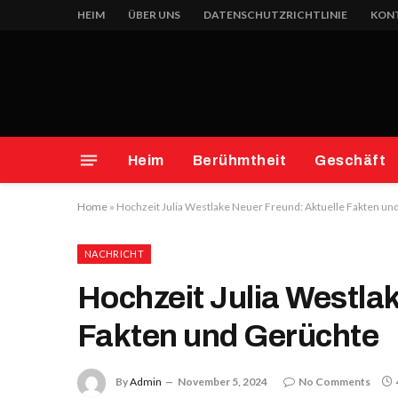
HEIM
ÜBER UNS
DATENSCHUTZRICHTLINIE
KONT
Heim
Berühmtheit
Geschäft
Home
»
Hochzeit Julia Westlake Neuer Freund: Aktuelle Fakten un
NACHRICHT
Hochzeit Julia Westla
Fakten und Gerüchte
By
Admin
November 5, 2024
No Comments