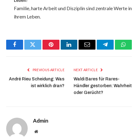
Leben?
Familie, harte Arbeit und Disziplin sind zentrale Werte in
ihrem Leben.
Facebook
Twitter
Pinterest
LinkedIn
Email
Telegram
Whats
PREVIOUS ARTICLE
NEXT ARTICLE
André Rieu Scheidung: Was
Waldi Bares für Rares-
ist wirklich dran?
Händler gestorben: Wahrheit
oder Gerücht?
Admin
Website