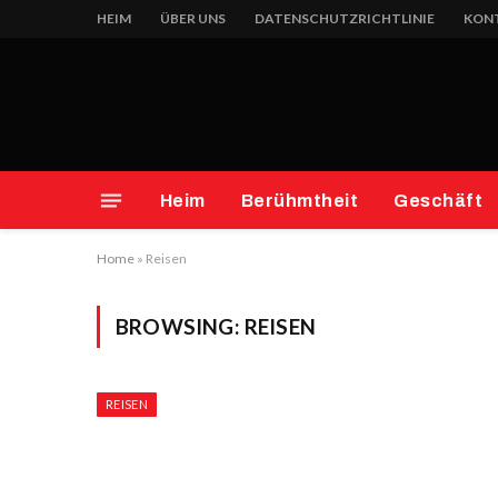
HEIM
ÜBER UNS
DATENSCHUTZRICHTLINIE
KONT
Heim
Berühmtheit
Geschäft
Home
»
Reisen
BROWSING:
REISEN
REISEN